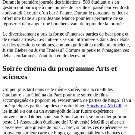
Durant la première journée des initiations, 500 étudiant·e·s en
gestion ont participé à une tournée de la ville et passé leur vendredi
après-midi à courir d’un bar à l’autre. Durant le parcours, on leur a
offert une halte au parc Jeanne-Mance pour leur permettre de se
reposer et de manger une bouchée avant de reprendre la tournée.
Le divertissement a pris la forme d’intenses parties de beer pong et
de débats arrosés. Les initié·e·s se sont affronté·e·s dans des débats
sur des questions comiques, comme qui ferait la meilleure omelette,
Justin Bieber ou Justin Trudeau? Comme tu peux te l’imaginer, ces
débats enflammés n’ont rien eu de décevant!
Soirée cinéma du programme Arts et
sciences
Un peu plus tard dans cette même soirée, on a accueilli les
étudiant·e·s au Cinéma du Parc pour une soirée de films
accompagnés de popcorn et, évidemment, de parties de bingo! On a
joué quelques parties rapides de notre bingo
Survivre à McGill
, et
les initié·e·s ont eu un avant-goût de leur future expérience
universitaire. Tituber, soûl, sur Saint-Laurent, se présenter pour un
poste à l’Association étudiante de l’Université McGill et aller en
classe avec une gueule de bois… bref, si toutes ces expériences se
trouvaient sur leur carte de bingo, ça augmentait leurs chances de