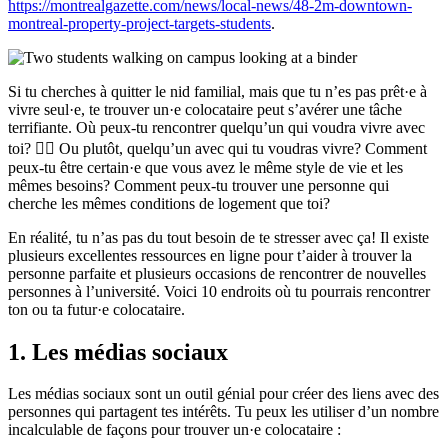
https://montrealgazette.com/news/local-news/48-2m-downtown-
montreal-property-project-targets-students
.
Si tu cherches à quitter le nid familial, mais que tu n’es pas prêt·e à
vivre seul·e, te trouver un·e colocataire peut s’avérer une tâche
terrifiante. Où peux-tu rencontrer quelqu’un qui voudra vivre avec
toi? 🤷‍♂️ Ou plutôt, quelqu’un avec qui tu voudras vivre? Comment
peux-tu être certain·e que vous avez le même style de vie et les
mêmes besoins? Comment peux-tu trouver une personne qui
cherche les mêmes conditions de logement que toi?
En réalité, tu n’as pas du tout besoin de te stresser avec ça! Il existe
plusieurs excellentes ressources en ligne pour t’aider à trouver la
personne parfaite et plusieurs occasions de rencontrer de nouvelles
personnes à l’université. Voici 10 endroits où tu pourrais rencontrer
ton ou ta futur·e colocataire.
1. Les médias sociaux
Les médias sociaux sont un outil génial pour créer des liens avec des
personnes qui partagent tes intérêts. Tu peux les utiliser d’un nombre
incalculable de façons pour trouver un·e colocataire :